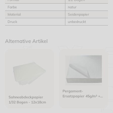
Farbe
natur
Material
Seidenpapier
Druck
unbedruckt
Alternative Artikel
Pergament-
Ersatzpapier 45g/m² +
Sahneabdeckpapier
KIT7 1/2 Bogen -
1/32 Bogen - 12x18cm
50x75cm weiß