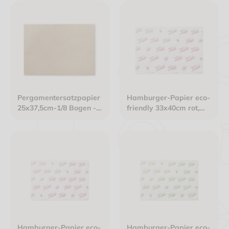
Pergamentersatzpapier
Hamburger-Papier eco-
25x37,5cm-1/8 Bogen -
friendly 33x40cm rot,
41g/m² nassfest hoch
kompostierbar
fettdicht braun PFAS
frei
Hamburger-Papier eco-
Hamburger-Papier eco-