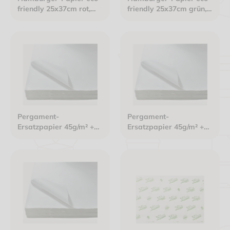
friendly 25x37cm rot,
friendly 25x37cm grün,
kompostierbar
kompostierbar
Pergament-
Pergament-
Ersatzpapier 45g/m² +
Ersatzpapier 45g/m² +
KIT7 - 1/32 Bogen -
KIT7 - 1/8 Bogen -
12,5x18cm weiß
25x37cm weiß