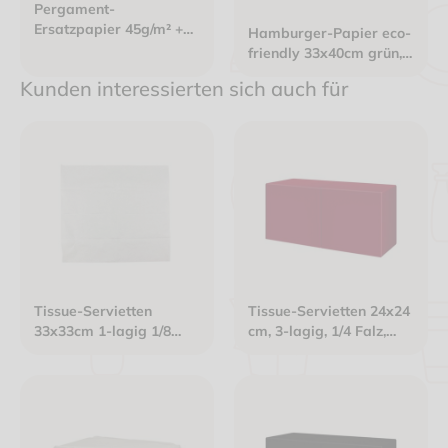
Pergament-
Ersatzpapier 45g/m² +
Hamburger-Papier eco-
KIT 7 - 1/16 Bogen -
friendly 33x40cm grün,
18x25cm weiß
kompostierbar
Kunden interessierten sich auch für
Tissue-Servietten
Tissue-Servietten 24x24
33x33cm 1-lagig 1/8
cm, 3-lagig, 1/4 Falz,
Kopffalz weiß
bordeaux