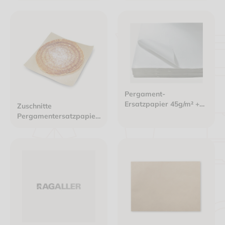
verpackt"
Pergament-
Ersatzpapier 45g/m² +
Zuschnitte
KIT7 - 1/32 Bogen -
Pergamentersatzpapier
12,5x18cm weiß
20x20cm 40g/m²
ungebleicht braun
PFAS-frei