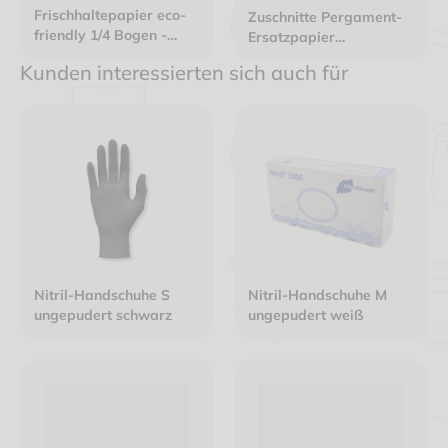
Frischhaltepapier eco-
Zuschnitte Pergament-
friendly 1/4 Bogen -
Ersatzpapier
37x50cm Design "frisch
20,5x29,5cm 40g/m²
Kunden interessierten sich auch für
verpackt"
ungebleicht braun
Nitril-Handschuhe S
Nitril-Handschuhe M
ungepudert schwarz
ungepudert weiß