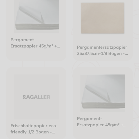
Pergament-
Ersatzpapier 45g/m² +
Pergamentersatzpapier
KIT7 - 1/8 Bogen -
25x37,5cm-1/8 Bogen -
25x37cm weiß
41g/m² nassfest hoch
fettdicht braun PFAS
frei
Pergament-
Ersatzpapier 45g/m² +
Frischhaltepapier eco-
KIT 7 - 1/16 Bogen -
friendly 1/2 Bogen -
18x25cm weiß
75x50cm Design "frisch