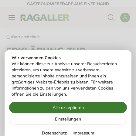
GASTRONOMIEBEDARF AUS EINER HAND
/
Barrierefreiheit
ERKLÄRUNG ZUR
Wir verwenden Cookies
BARRIEREFREIHEIT
Wir können diese zur Analyse unserer Besucherdaten
platzieren, um unsere Website zu verbessern,
personalisierte Inhalte anzuzeigen und Ihnen ein
großartiges Website-Erlebnis zu bieten. Für weitere
Erklärung zur Barrierefreiheit
Informationen zu den von uns verwendeten Cookies
öffnen Sie die Einstellungen.
RAGALLER GmbH & Co. Betriebs KG ist bemüht, seine
Alle akzeptieren
Website im Einklang mit den nationalen Rechtsvorschriften zur
Umsetzung der Richtlinie (EU) 2016/2102 des Europäischen
Einstellungen
Parlaments und des Rates barrierefrei zugänglich zu machen.
Diese Erklärung zur Barrierefreiheit gilt den Webauftritt unter
www.ragaller.com. Die Website ist vollständig mit der EU-
Datenschutz
Impressum