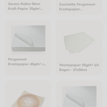
Secare-Rollen 50cm
Zuschnitte Pergament-
Kraft-Papier 35g/m²
Ersatzpapier
weiß "Gönn' Dir was"
20,5x29,5cm 40g/m²
10kg / Rolle
ungebleicht braun
Pergament-
Ersatzpapier 45g/m² +
Wachspapier 55g/m² 1/4
KIT7 - 1/8 Bogen -
Bogen - 37x50cm
25x37cm weiß