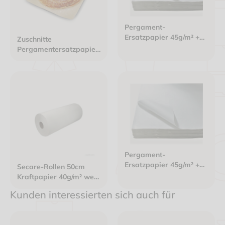
Pergament-
Ersatzpapier 45g/m² +
Zuschnitte
KIT7 1/2 Bogen -
Pergamentersatzpapier
50x75cm weiß
20x20cm 40g/m²
ungebleicht braun
PFAS-frei
Pergament-
Ersatzpapier 45g/m² +
Secare-Rollen 50cm
KIT7 - 1/32 Bogen -
Kraftpapier 40g/m² weiß
12,5x18cm weiß
10kg / Rolle
Kunden interessierten sich auch für