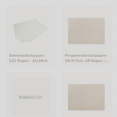
Sahneabdeckpapier
Pergamentersatzpapier
1/32 Bogen - 12x18cm
25x37,5cm-1/8 Bogen -
41g/m² nassfest hoch
fettdicht braun PFAS
frei