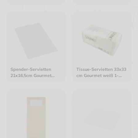
havannabraun, 1/4 Falz
dunkelblau mit weißen
Tissue-Servietten
Spender-Servietten
Tissue-Servietten 33x33
21x16,5cm Gourmet
cm Gourmet weiß 1-
Interfold 2-lagig weiß
lagig 1/4 Falz