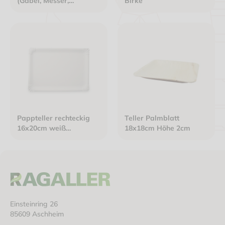
(Gabel, Messer,
Birke
Serviette) braun
Pappteller rechteckig
Teller Palmblatt
16x20cm weiß
18x18cm Höhe 2cm
Frischfaser Basic Line
Einsteinring 26
85609 Aschheim