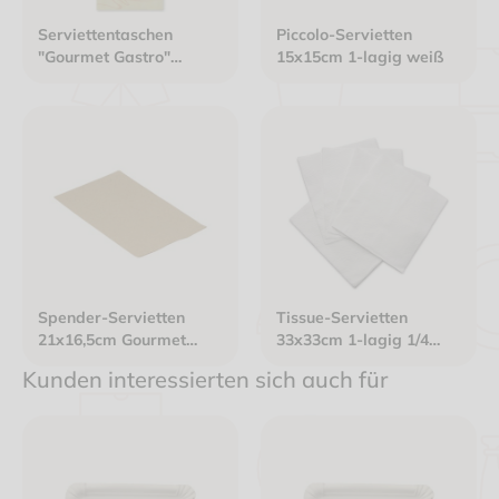
Serviettentaschen
Piccolo-Servietten
"Gourmet Gastro"
15x15cm 1-lagig weiß
85x200mm mit Tissue-
Servietten
Spender-Servietten
Tissue-Servietten
21x16,5cm Gourmet
33x33cm 1-lagig 1/4
Interfold 2-lagig braun
Falz Gourmet Premium
Kunden interessierten sich auch für
weiß