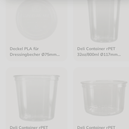
Deckel PLA für
Deli Container rPET
Dressingbecher Ø75mm
32oz/800ml Ø117mm
klar
H148mm klar
Deli Container rPET
Deli Container rPET