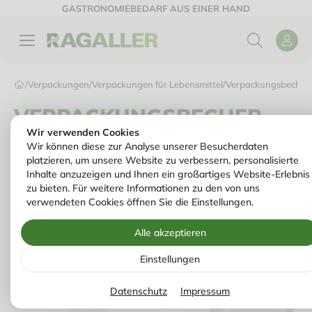
GASTRONOMIEBEDARF AUS EINER HAND
/
Verpackungen
/
Verpackungen für Lebensmittel
/
Verpackungsbecher
VERPACKUNGSBECHER
Wir verwenden Cookies
Wir können diese zur Analyse unserer Besucherdaten
platzieren, um unsere Website zu verbessern, personalisierte
Inhalte anzuzeigen und Ihnen ein großartiges Website-Erlebnis
Feinkost-, Dressingbecher,
Gourmet-Container
zu bieten. Für weitere Informationen zu den von uns
verwendeten Cookies öffnen Sie die Einstellungen.
Alle akzeptieren
Artikel sortie
Filter
Einstellungen
Datenschutz
Impressum