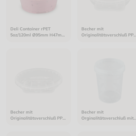
Deli Container rPET
Becher mit
5oz/120ml Ø95mm H47mm
Originalitätsverschluß PP
klar
250ml oval 131x95mm kla
ohne Deckel
Becher mit
Becher mit
Originalitätsverschluß PP
Orginalitätsverschluß mit
150ml oval 131x95mm klar
Deckel PP 520ml rund
ohne Deckel
Ø95mm Höhe 117mm klar