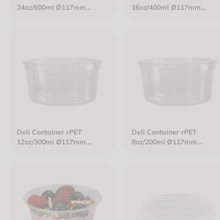
24oz/600ml Ø117mm
16oz/400ml Ø117mm
H112mm klar
H75mm klar
Deli Container rPET
Deli Container rPET
12oz/300ml Ø117mm
8oz/200ml Ø117mm
H59mm klar
H43mm klar