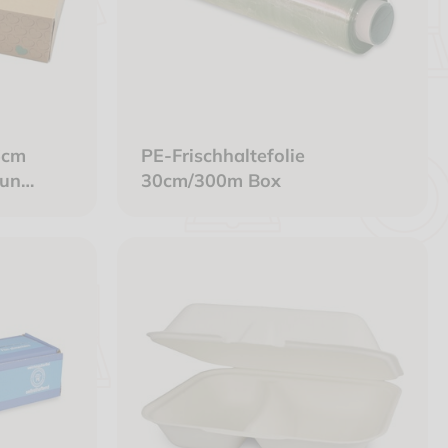
6cm
PE-Frischhaltefolie
aun
30cm/300m Box