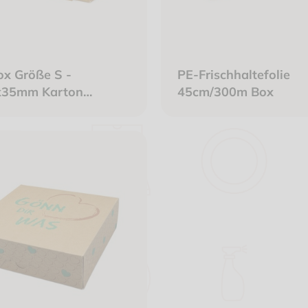
ox Größe S -
PE-Frischhaltefolie
x35mm Karton
45cm/300m Box
nnen weiß mit
ster ohne Druck