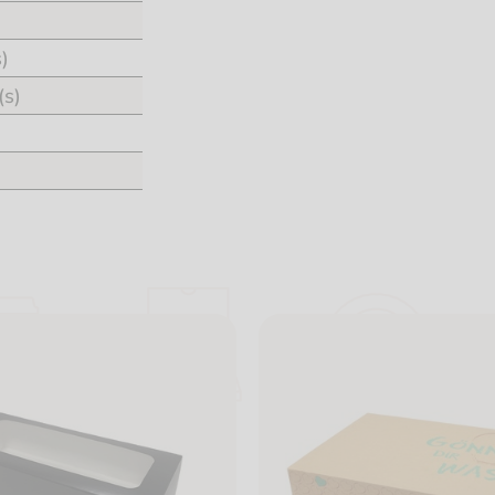
)
(s)