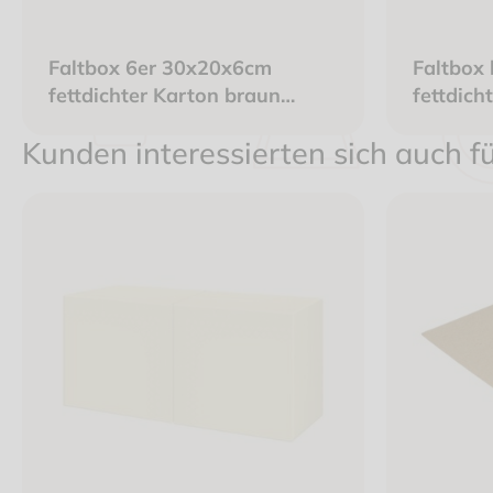
Faltbox 6er 30x20x6cm
Faltbox
fettdichter Karton braun
fettdich
"Donuts - liebevoll verpackt"
"Gönn D
Kunden interessierten sich auch f