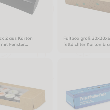
ox 2 aus Karton
Faltbox groß 30x20x
 mit Fenster
fettdichter Karton br
0x50mm
"Gönn Dir was"