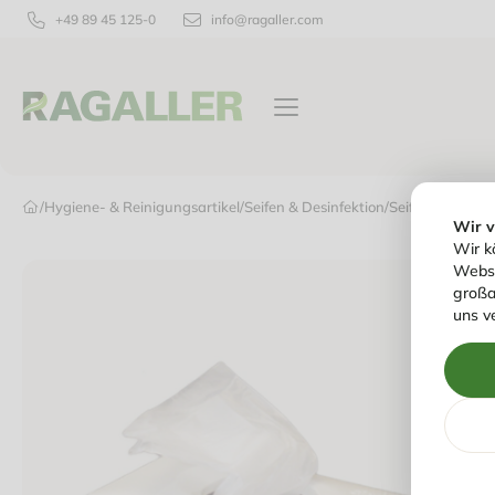
+49 89 45 125-0
info@ragaller.com
VERPACKUNGEN
TISCHPRODUKTE
/
Hygiene- & Reinigungsartikel
/
Seifen & Desinfektion
/
Seifen-, Duft- 
Wir 
Wir k
Websi
großa
uns v