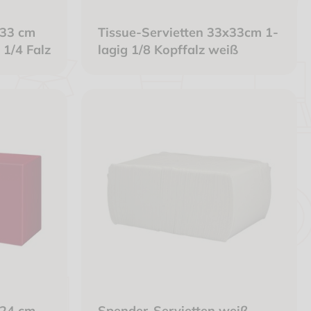
x33 cm
Tissue-Servietten 33x33cm 1-
 1/4 Falz
lagig 1/8 Kopffalz weiß
x24 cm,
Spender-Servietten weiß