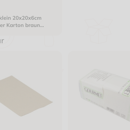
 klein 20x20x6cm
ter Karton braun
ir was"
ür