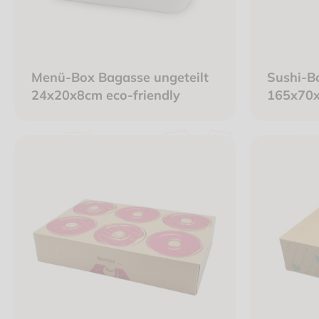
Menü-Box Bagasse ungeteilt
Sushi-B
24x20x8cm eco-friendly
165x70
braun/i
Sichtfen