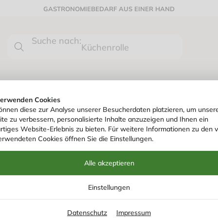
GASTRONOMIEBEDARF AUS EINER HAND
Suche nach:
0
Küchenrolle
HYGIENE- & REINIGUNGSARTIKEL
& Hygienespender
/
Hygienefaltenbeutel HDPE in Nachfüllbox 1PE/UV=30Btl
verwenden Cookies
önnen diese zur Analyse unserer Besucherdaten platzieren, um unser
te zu verbessern, personalisierte Inhalte anzuzeigen und Ihnen ein
Art. Nr.
783240
rtiges Website-Erlebnis zu bieten. Für weitere Informationen zu den 
HYGIENEFALTEN
erwendeten Cookies öffnen Sie die Einstellungen.
NACHFÜLLBOX 
Alle akzeptieren
Einstellungen
Datenschutz
Impressum