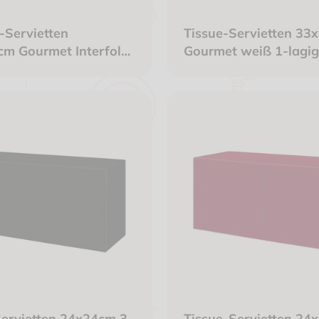
-Servietten
Tissue-Servietten 33
cm Gourmet Interfold
Gourmet weiß 1-lagig
braun
Servietten 24x24cm 3-
Tissue-Servietten 24