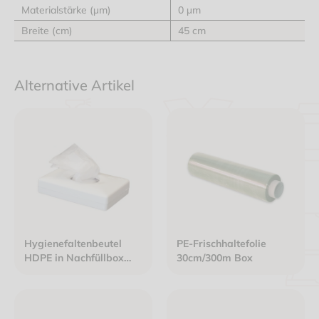
Materialstärke (μm)
0 μm
Breite (cm)
45 cm
Alternative Artikel
Hygienefaltenbeutel
PE-Frischhaltefolie
HDPE in Nachfüllbox
30cm/300m Box
1PE/UV=30Btl