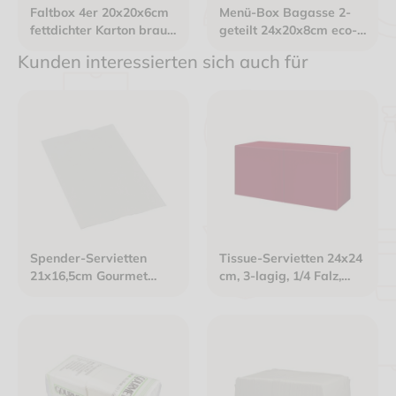
Faltbox 4er 20x20x6cm
Menü-Box Bagasse 2-
fettdichter Karton braun
geteilt 24x20x8cm eco-
"Donuts - liebevoll
friendly
Kunden interessierten sich auch für
verpackt"
Spender-Servietten
Tissue-Servietten 24x24
21x16,5cm Gourmet
cm, 3-lagig, 1/4 Falz,
Interfold 2-lagig weiß
bordeaux