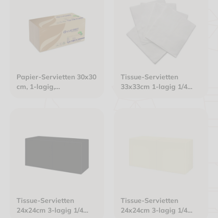
Papier-Servietten 30x30
Tissue-Servietten
cm, 1-lagig,
33x33cm 1-lagig 1/4
havannabraun, 1/4 Falz
Falz Gourmet Premium
weiß
Tissue-Servietten
Tissue-Servietten
24x24cm 3-lagig 1/4
24x24cm 3-lagig 1/4