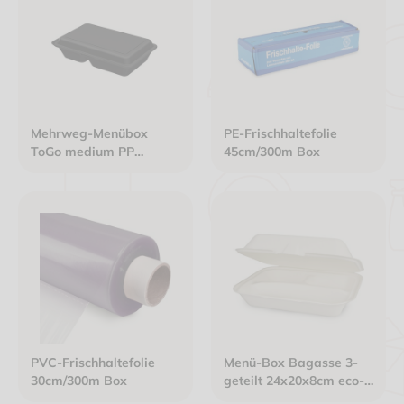
Mehrweg-Menübox
PE-Frischhaltefolie
ToGo medium PP
45cm/300m Box
246x157x61mm 800ml
2-geteilt schlichtes
schwarz
PVC-Frischhaltefolie
Menü-Box Bagasse 3-
30cm/300m Box
geteilt 24x20x8cm eco-
friendly