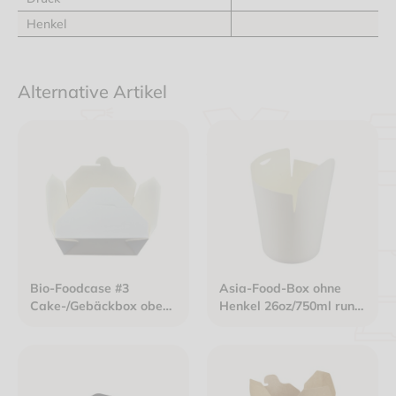
Henkel
Alternative Artikel
Bio-Foodcase #3
Asia-Food-Box ohne
Cake-/Gebäckbox oben:
Henkel 26oz/750ml rund
215x157mm - Boden:
weiß
196x139x64mm
ca.2000ml Karton weiß
sw