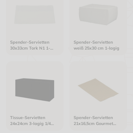
Spender-Servietten
Spender-Servietten
30x33cm Tork N1 1-
weiß 25x30 cm 1-lagig
lagig weiß
Tissue-Servietten
Spender-Servietten
24x24cm 3-lagig 1/4
21x16,5cm Gourmet
Falz schwarz
Interfold 2-lagig braun