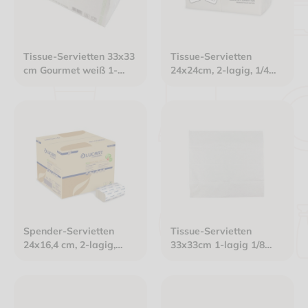
Tissue-Servietten 33x33
Tissue-Servietten
cm Gourmet weiß 1-
24x24cm, 2-lagig, 1/4
lagig 1/4 Falz
Falz, Gourmet Premium
weiß
Spender-Servietten
Tissue-Servietten
24x16,4 cm, 2-lagig,
33x33cm 1-lagig 1/8
havannabraun
Kopffalz weiß