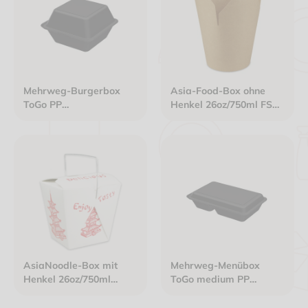
Mehrweg-Burgerbox
Asia-Food-Box ohne
ToGo PP
Henkel 26oz/750ml FSC
157x157x104mm 700ml
rund Karton braun
schlichtes schwarz
AsiaNoodle-Box mit
Mehrweg-Menübox
Henkel 26oz/750ml
ToGo medium PP
rechteckig "Pagode"
246x157x61mm 800ml
2-geteilt schlichtes