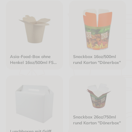
schwarz
Asia-Food-Box ohne
Snackbox 16oz/500ml
Henkel 16oz/500ml FSC
rund Karton "Dönerbox"
rund Karton braun
Snackbox 26oz/750ml
rund Karton "Dönerbox"
Lunchboxen mit Griff