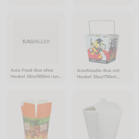
rechteckig "Pagode"
215x157mm - Boden:
196x139x64mm
ca.2000ml Karton weiß
sw
Asia-Food-Box ohne
AsiaNoodle-Box mit
Henkel 16oz/500ml rund
Henkel 26oz/750ml
weiß
rechteckig "Asia
Grabbers"