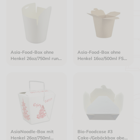
Asia-Food-Box ohne
Asia-Food-Box ohne
Henkel 26oz/750ml rund
Henkel 16oz/500ml FSC
weiß
rund Karton braun
AsiaNoodle-Box mit
Bio-Foodcase #3
Henkel 26oz/750ml
Cake-/Gebäckbox oben: