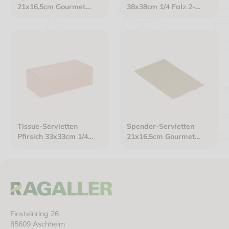
21x16,5cm Gourmet
38x38cm 1/4 Falz 2-
Interfold 2-lagig weiß
lagig P/P Soft Premium
Tissue-Servietten
Spender-Servietten
Pfirsich 33x33cm 1/4
21x16,5cm Gourmet
Falz 2-lagig Premium
Interfold 2-lagig braun
Einsteinring 26
85609 Aschheim