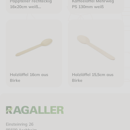
Pappteller rechteckig
Kaffeelöffel Mehrweg
16x20cm weiß
PS 130mm weiß
Frischfaser Basic Line
Holzlöffel 16cm aus
Holzlöffel 15,5cm aus
Birke
Birke
Einsteinring 26