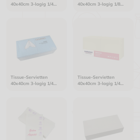
40x40cm 3-lagig 1/4
40x40cm 3-lagig 1/8
Falz weiß "Rosendekor
Kopffalz bordeaux
aubergine/grün"
Tissue-Servietten
Tissue-Servietten
40x40cm 3-lagig 1/4
40x40cm 3-lagig 1/4
Falz Gourmet Premium
Falz champagner
hellblau