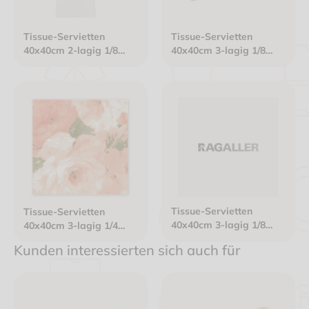
Tissue-Servietten
Tissue-Servietten
40x40cm 2-lagig 1/8
40x40cm 3-lagig 1/8
Buchfalz weiß "Ich lerne
Buchfalz Gourmet weiß
chinesisch 2025"
Tissue-Servietten
Tissue-Servietten
40x40cm 3-lagig 1/8
40x40cm 3-lagig 1/4
Kopffalz weiß
Falz weiß "Rosendekor
Kunden interessierten sich auch für
apricot/grün"