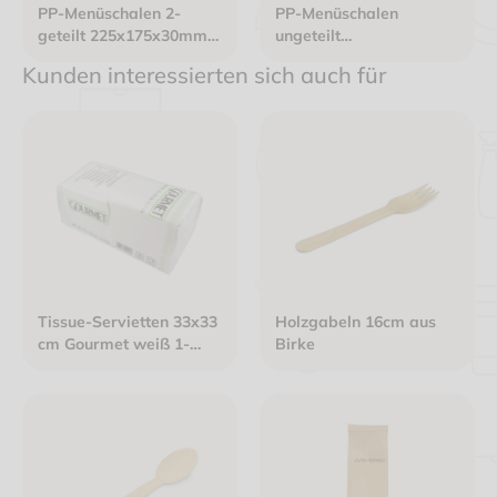
PP-Menüschalen 2-
PP-Menüschalen
geteilt 225x175x30mm
ungeteilt
siegelfähig weiß
225x175x30mm
Kunden interessierten sich auch für
siegelfähig schwarz
Tissue-Servietten 33x33
Holzgabeln 16cm aus
cm Gourmet weiß 1-
Birke
lagig 1/4 Falz