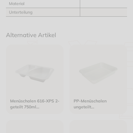
Material
Unterteilung
Alternative Artikel
Menüschalen 616-XPS 2-
PP-Menüschalen
geteilt 750ml
ungeteilt
235x185x41mm
225x175x45mm tief
siegelfähig laminiert
siegelfähig weiß
weiß