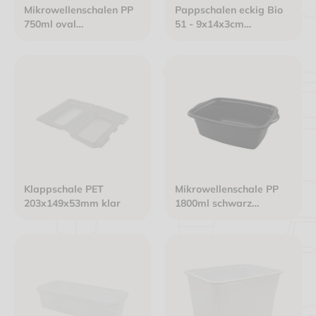
Mikrowellenschalen PP
Pappschalen eckig Bio
750ml oval
51 - 9x14x3cm
234x160x40mm schwarz
braun/braun Frischfaser
Klappschale PET
Mikrowellenschale PP
203x149x53mm klar
1800ml schwarz
254x187x80mm