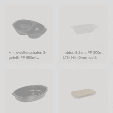
Mikrowellenschalen 2-
Imbiss-Schale PP 300ml
geteilt PP 650ml
175x95x40mm weiß
(375/275ml) oval
234x160x48mm schwarz