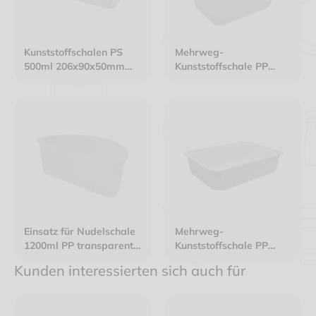
Kunststoffschalen PS
Mehrweg-
500ml 206x90x50mm
Kunststoffschale PP
klar
2000ml
180x133x143mm weiß
Einsatz für Nudelschale
Mehrweg-
1200ml PP transparent
Kunststoffschale PP
Breite 162mm x Höhe
750ml 180x133x45mm
Kunden interessierten sich auch für
56mm
weiß