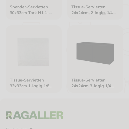
Spender-Servietten
Tissue-Servietten
30x33cm Tork N1 1-
24x24cm, 2-lagig, 1/4
lagig weiß
Falz, Gourmet Premium
weiß
Tissue-Servietten
Tissue-Servietten
33x33cm 1-lagig 1/8
24x24cm 3-lagig 1/4
Kopffalz weiß
Falz schwarz