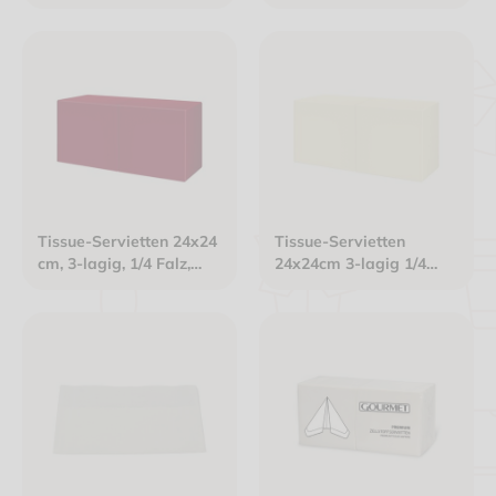
Falz Gourmet Premium
Interfold 2-lagig weiß
weiß
Tissue-Servietten 24x24
Tissue-Servietten
cm, 3-lagig, 1/4 Falz,
24x24cm 3-lagig 1/4
bordeaux
Falz champagner