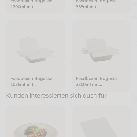
Foodboxen Bagasse
Foodboxen Bagasse
1700ml mit
355ml mit
anhängendem Deckel,
anhängendem Deckel
Besteck- und Dipfach
133x90x50mm
210x190x61mm
Foodboxen Bagasse
Foodboxen Bagasse
1035ml mit
2300ml mit
anhängendem Deckel,
anhängendem Deckel,
Kunden interessierten sich auch für
Besteck- und Dipfach
Besteck- und Dipfach
175x150x63mm
230x190x90mm