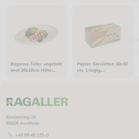
weiß
Bagasse-Teller ungeteilt
Papier-Servietten 30x30
oval 26x19cm Höhe:
cm, 1-lagig,
2,0cm eco-friendly
havannabraun, 1/4 Falz
Einsteinring 26
85609 Aschheim
+49 89 45 125-0