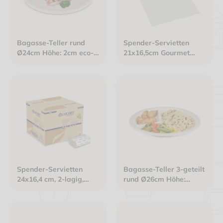
Bagasse-Teller rund
Spender-Servietten
Ø24cm Höhe: 2cm eco-
21x16,5cm Gourmet
friendly Menüteller
Interfold 2-lagig weiß
Spender-Servietten
Bagasse-Teller 3-geteilt
24x16,4 cm, 2-lagig,
rund Ø26cm Höhe:
havannabraun
2,6cm eco-friendly
Menüteller