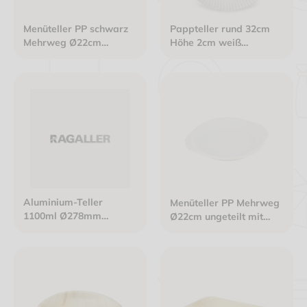
Menüteller PP schwarz
Pappteller rund 32cm
Mehrweg Ø22cm
Höhe 2cm weiß
ungeteilt ohne Ohren
Frischfaser
Aluminium-Teller
Menüteller PP Mehrweg
1100ml Ø278mm
Ø22cm ungeteilt mit
H22mm-C270G
Ohren weiß