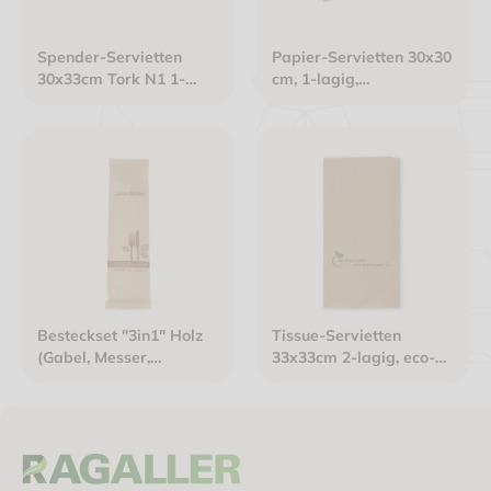
Spender-Servietten
Papier-Servietten 30x30
30x33cm Tork N1 1-
cm, 1-lagig,
lagig weiß
havannabraun, 1/4 Falz
Besteckset "3in1" Holz
Tissue-Servietten
(Gabel, Messer,
33x33cm 2-lagig, eco-
Serviette) braun
friendly naturbraun