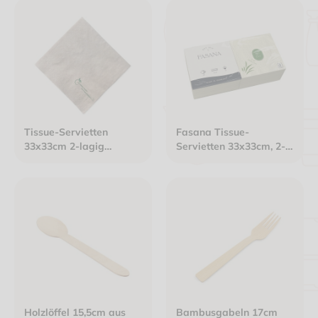
Tissue-Servietten
Fasana Tissue-
33x33cm 2-lagig
Servietten 33x33cm, 2-
naturbraun eco-friendly
lagig, 1/4 Falz, natur,
eco
Holzlöffel 15,5cm aus
Bambusgabeln 17cm