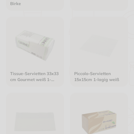
Birke
Tissue-Servietten 33x33
Piccolo-Servietten
cm Gourmet weiß 1-
15x15cm 1-lagig weiß
lagig 1/4 Falz