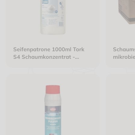
Seifenpatrone 1000ml Tork
Schaums
S4 Schaumkonzentrat -
mikrobie
T520501