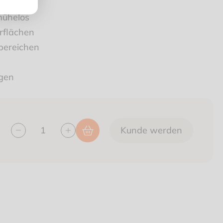
mühelos
erflächen
rbereichen
ngen
Kunde werden