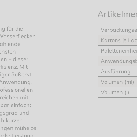
Artikelme
g für die
Verpackungse
Wasserflecken.
Kartons je La
rahlende
Paletteneinhei
ensten
en – dieser
Anwendungsb
fizienz. Mit
Ausführung
iger äußerst
Volumen (ml)
r Anwendung.
rofessionellen
Volumen (l)
reichen mit
bar einfach:
ngsgrad und
ch kurzer
rungen mühelos
tarke Leistung