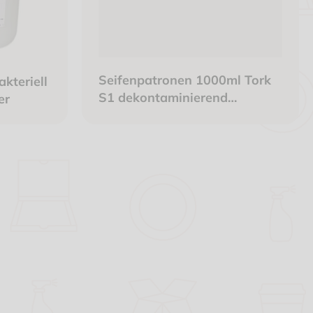
Seifenpatronen 1000ml Tork
kteriell
S1 dekontaminierend
er
transparent - T420708