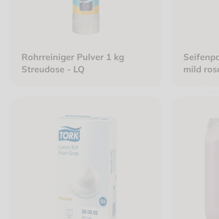
Rohrreiniger Pulver 1 kg
Seifenp
Streudose - LQ
mild ros