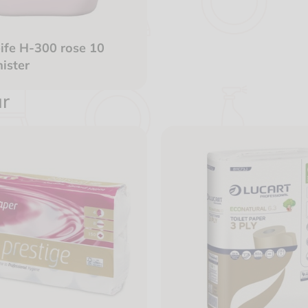
ife H-300 rose 10
nister
ür