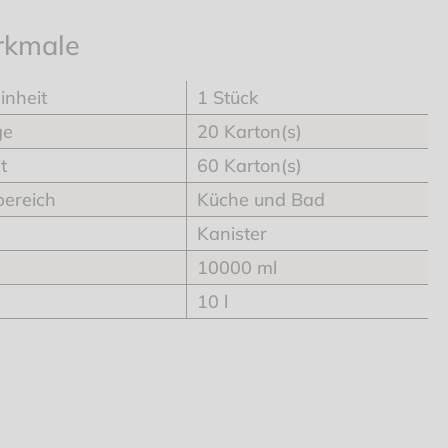
rkmale
inheit
1 Stück
ge
20 Karton(s)
t
60 Karton(s)
ereich
Küche und Bad
Kanister
10000 ml
10 l