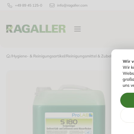
+49 89 45 125-0
info@ragaller.com
VERPACKUNGEN
TISCHPRODUKTE
/
Hygiene- & Reinigungsartikel
/
Reinigungsmittel & Zubehör
/
Sanitär-
Wir 
Wir k
Websi
großa
uns v