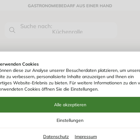
GASTRONOMIEBEDARF AUS EINER HAND
Suche nach:
0
Küchenrolle
HYGIENE- & REINIGUNGSARTIKEL
, Boden-, Küchenreiniger
/
ProLAB Essigreiniger S-180, 10 Liter Kanister
verwenden Cookies
önnen diese zur Analyse unserer Besucherdaten platzieren, um unser
te zu verbessern, personalisierte Inhalte anzuzeigen und Ihnen ein
Art. Nr.
760721
rtiges Website-Erlebnis zu bieten. Für weitere Informationen zu den 
PROLAB ESSIGRE
erwendeten Cookies öffnen Sie die Einstellungen.
10 LITER KANIS
Alle akzeptieren
Einstellungen
Effektiver Essigreiniger S-180 von ProLAB im 10-L
Datenschutz
Impressum
Wasserflecken für hygienische Sauberkeit.