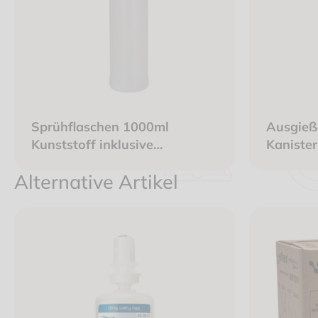
Sprühflaschen 1000ml
Ausgieße
Kunststoff inklusive
Kaniste
Pistolenaufsatz mit
Alternative Artikel
einstellbaren Sprühstrahl