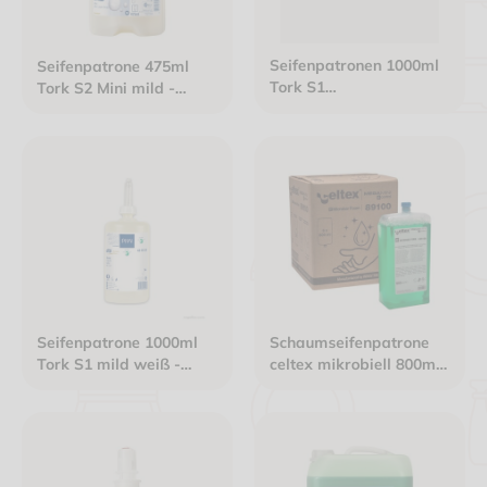
Seifenpatronen 1000ml
Seifenpatrone 475ml
Tork S1
Tork S2 Mini mild -
dekontaminierend
T420502
transparent - T420708
Seifenpatrone 1000ml
Schaumseifenpatrone
Tork S1 mild weiß -
celtex mikrobiell 800ml
T420501
frischer Duft