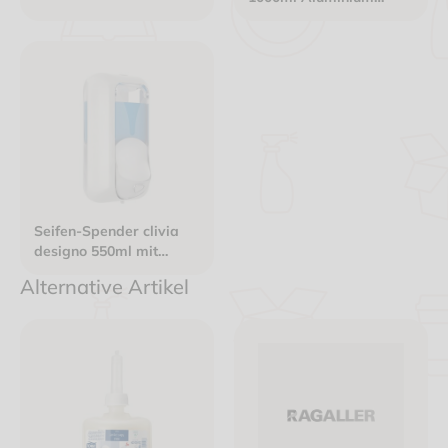
langer Armhebel
Seifen-Spender clivia
designo 550ml mit
Druckknopf nachfüllbar
Alternative Artikel
Kunststoff weiß mit
Sichtfenster