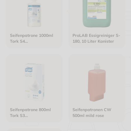
Seifenpatrone 1000ml
ProLAB Essigreiniger S-
Tork S4
180, 10 Liter Kanister
Schaumkonzentrat -
T520501
Seifenpatrone 800ml
Seifenpatronen CW
Tork S3
500ml mild rose
Schaumkonzentrat -
T500902