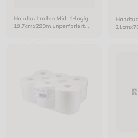
Handtuchrollen Midi 1-lagig
Handtuch
19,7cmx290m unperforiert
21cmx7
Innenabrollung weiß
Innenab