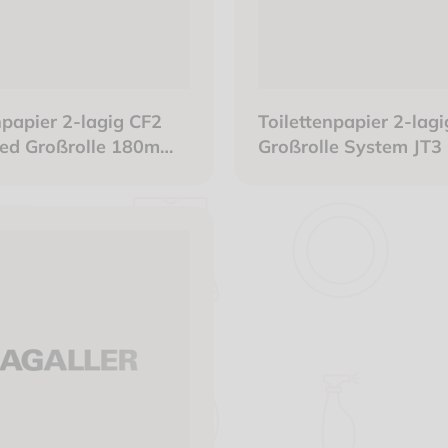
npapier 2-lagig CF2
Toilettenpapier 2-lagi
eed Großrolle 180m
Großrolle System JT
724 Blatt hochweiß