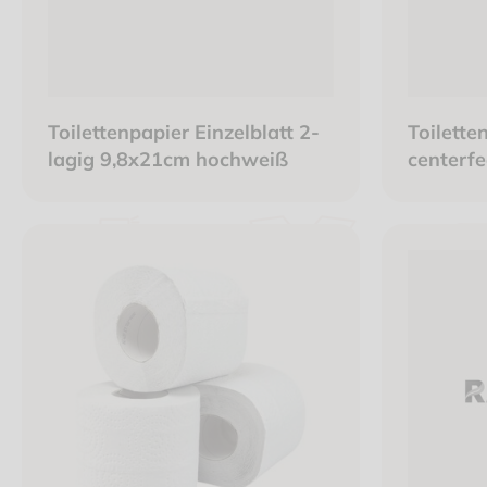
Toilettenpapier Einzelblatt 2-
Toilette
lagig 9,8x21cm hochweiß
centerf
weiß