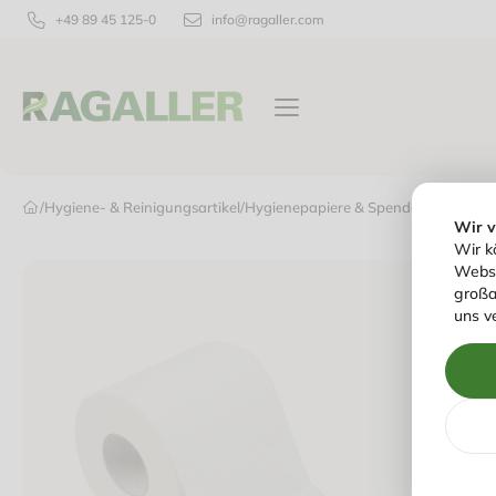
+49 89 45 125-0
info@ragaller.com
VERPACKUNGEN
TISCHPRODUKTE
/
Hygiene- & Reinigungsartikel
/
Hygienepapiere & Spender
/
Toiletten
Wir 
Wir k
Websi
großa
uns v