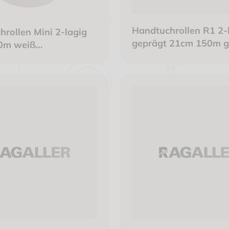
Handtuchrollen R1 2-
rollen Mini 2-lagig
geprägt 21cm 150m g
0m weiß
Adapter
rollung