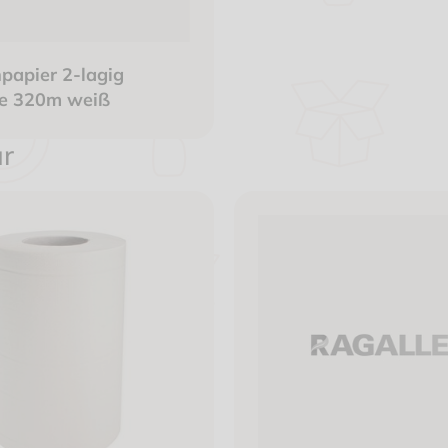
npapier 2-lagig
le 320m weiß
ür