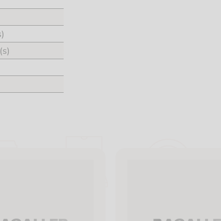
s)
(s)