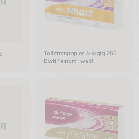
g
Toilettenpapier 3-lagig 250
Blatt "smart" weiß
r braun