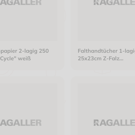
npapier 2-lagig 250
Falthandtücher 1-lagi
iCycle" weiß
25x23cm Z-Falz
Recyclingpapier natu