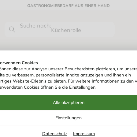
GASTRONOMIEBEDARF AUS EINER HAND
Suche nach:
0
Küchenrolle
HYGIENE- & REINIGUNGSARTIKEL
papier & Spender
/
Toilettenpapier 3-lagig 250 Blatt weiß
verwenden Cookies
önnen diese zur Analyse unserer Besucherdaten platzieren, um unser
te zu verbessern, personalisierte Inhalte anzuzeigen und Ihnen ein
Art. Nr.
700525
rtiges Website-Erlebnis zu bieten. Für weitere Informationen zu den 
TOILETTENPAPIE
erwendeten Cookies öffnen Sie die Einstellungen.
BLATT WEISS
Alle akzeptieren
Einstellungen
Datenschutz
Impressum