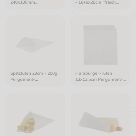
240x130mm
- 16+6x28cm "frisch
selbstklebend
verpackt" neues Design
Kraftpapier weiß/grün
Kraftpapier gefädelt
weiß
Spitztüten 23cm - 250g
Hamburger-Tüten
Pergament-
13x13,5cm Pergament-
Ersatzpapier gefädelt
Ersatzpapier weiß
weiß