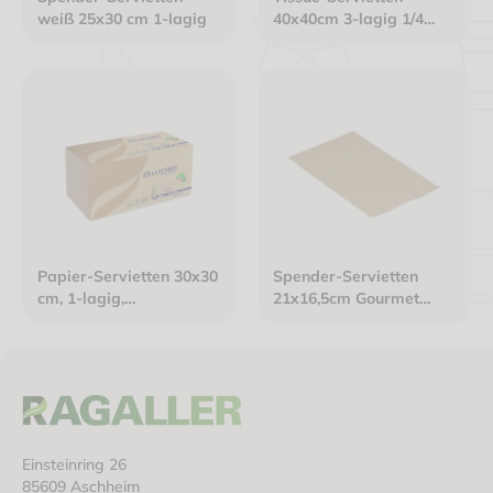
weiß 25x30 cm 1-lagig
40x40cm 3-lagig 1/4
Falz weiß "Rosendekor
aubergine/grün"
Papier-Servietten 30x30
Spender-Servietten
cm, 1-lagig,
21x16,5cm Gourmet
havannabraun, 1/4 Falz
Interfold 2-lagig braun
Einsteinring 26
85609 Aschheim