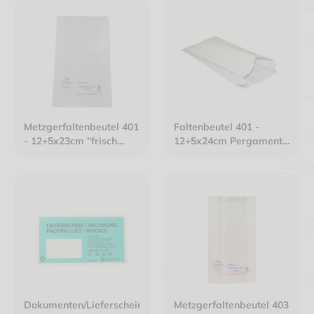
Metzgerfaltenbeutel 401
Faltenbeutel 401 -
- 12+5x23cm "frisch
12+5x24cm Pergament-
verpackt" neues Design
Ersatzpapier gefädelt
Kraftpapier gefädelt
weiß
weiß
Dokumenten/Lieferscheintaschen
Metzgerfaltenbeutel 403