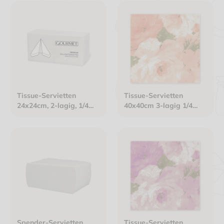
Tissue-Servietten
Tissue-Servietten
24x24cm, 2-lagig, 1/4
40x40cm 3-lagig 1/4
Falz, Gourmet Premium
Falz weiß "Rosendekor
weiß
apricot/grün"
Spender-Servietten
Tissue-Servietten