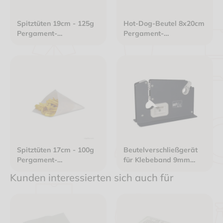
Spitztüten 19cm - 125g
Hot-Dog-Beutel 8x20cm
Pergament-
Pergament-
Ersatzpapier gefädelt
Ersatzpapier weiß
weiß
Spitztüten 17cm - 100g
Beutelverschließgerät
Pergament-
für Klebeband 9mm
Ersatzpapier gefädelt
breit
Kunden interessierten sich auch für
weiß