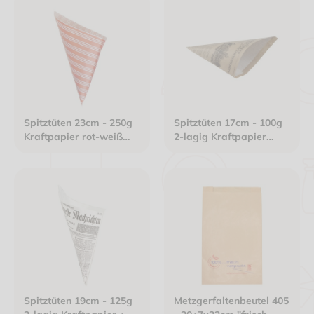
"Obst"
Spitztüten 23cm - 250g
Spitztüten 17cm - 100g
Kraftpapier rot-weiß
2-lagig Kraftpapier
gefädelt
braun+innen Perga-
Ersatz weiß gebündelt
"Lekkerbekken"
Spitztüten 19cm - 125g
Metzgerfaltenbeutel 405