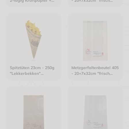
2-lagig Kraftpapier +
- 20+7x32cm "frisch
Pergament-
verpackt" neues Design
Ersatzpapier weiß
Kraftpapier gefädelt
ungefädelt
braun
"Zeitungsdruck"
Spitztüten 23cm - 250g
Metzgerfaltenbeutel 405
"Lekkerbekken"
- 20+7x32cm "frisch
Kraftpapier außen
verpackt" neues Design
braun, innen
Kraftpapier gefädelt
Pergament-
weiß
Ersatzpapier weiß geb