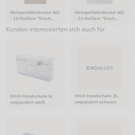
Metzgerfaltenbeutel 401
Metzgerfaltenbeutel 401
- 12+5x23cm "frisch
- 12+5x23cm "frisch
verpackt" neues Design
verpackt" neues Design
Kunden interessierten sich auch für
Kraftpapier gefädelt
Kraftpapier gefädelt
braun
weiß
Nitril-Handschuhe XL
Nitril-Handschuhe M
ungepudert schwarz
ungepudert weiß