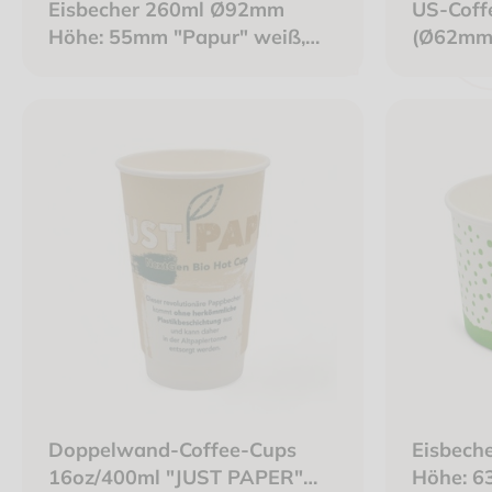
Eisbecher 260ml Ø92mm
US-Coff
Höhe: 55mm "Papur" weiß,
(Ø62mm
FSC, Frischfaser
Doppelwand-Coffee-Cups
Eisbech
16oz/400ml "JUST PAPER"
Höhe: 6