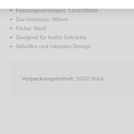
Fassungsvermögen: 12oz/300ml
Durchmesser: 90mm
Farbe: Weiß
Geeignet für heiße Getränke
Stilvolles und robustes Design
Verpackungseinheit:
1000 Stück