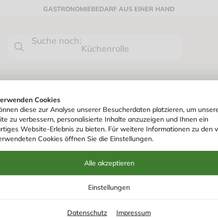
GASTRONOMIEBEDARF AUS EINER HAND
Suche nach:
0
Küchenrolle
HYGIENE- & REINIGUNGSARTIKEL
fee To Go Becher
/
US-Coffee-Cups 12oz/300ml (Ø90mm) weiß
verwenden Cookies
önnen diese zur Analyse unserer Besucherdaten platzieren, um unser
te zu verbessern, personalisierte Inhalte anzuzeigen und Ihnen ein
Art. Nr.
220344
rtiges Website-Erlebnis zu bieten. Für weitere Informationen zu den 
US-COFFEE-CUP
erwendeten Cookies öffnen Sie die Einstellungen.
(Ø90MM) WEISS
Alle akzeptieren
Einstellungen
Weiße US-Coffee-Cups mit einem Fassungsverm
Datenschutz
Impressum
von 90mm. Ideal für Heißgetränke wie Kaffee ode