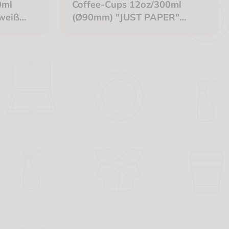
0ml
Coffee-Cups 12oz/300ml
weiß
(Ø90mm) "JUST PAPER"
."Just
Karton weiß kompostierbar +
recycelbar