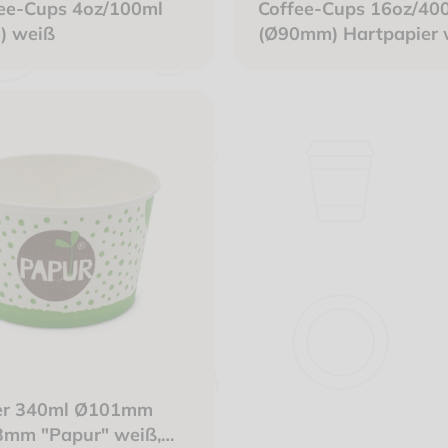
ee-Cups 4oz/100ml
Coffee-Cups 16oz/40
) weiß
(Ø90mm) Hartpapier 
kompostierb.+recycelb
Leaf" + flustix
er 340ml Ø101mm
3mm "Papur" weiß,