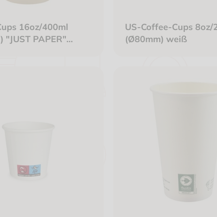
Cups 16oz/400ml
US-Coffee-Cups 8oz/
) "JUST PAPER"
(Ø80mm) weiß
weiß kompostierbar +
ar