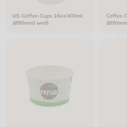
US-Coffee-Cups 16oz/400ml
Coffee-
(Ø90mm) weiß
(Ø90mm
Karton 
recycelb