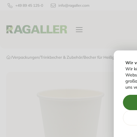
+49 89 45 125-0
info@ragaller.com
VERPACKUNGEN
TISCHPRODUKTE
/
Verpackungen
/
Trinkbecher & Zubehör
/
Becher für Heißgetränke
/
Cof
Wir 
Wir k
Websi
großa
uns v