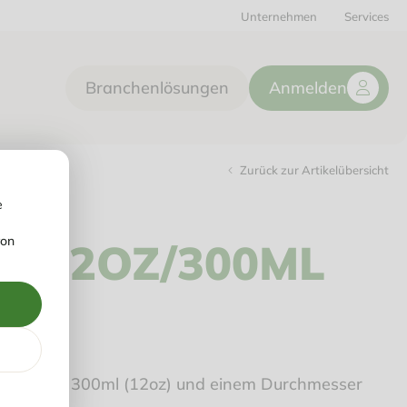
Unternehmen
Services
Branchenlösungen
Anmelden
Zurück zur Artikelübersicht
e
von
S 12OZ/300ML
ögen von 300ml (12oz) und einem Durchmesser
r Tee.