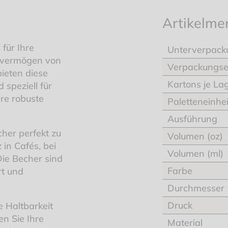
Artikelme
für Ihre
Unterverpack
gsvermögen von
Verpackungse
ieten diese
Kartons je La
 speziell für
re robuste
Paletteneinhei
Ausführung
her perfekt zu
Volumen (oz)
 in Cafés, bei
Volumen (ml)
Die Becher sind
Farbe
rt und
Durchmesser
Druck
e Haltbarkeit
en Sie Ihre
Material