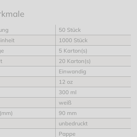
rkmale
ung
50 Stück
inheit
1000 Stück
ge
5 Karton(s)
t
20 Karton(s)
Einwandig
12 oz
300 ml
weiß
 (mm)
90 mm
unbedruckt
Pappe