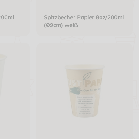
200ml
Spitzbecher Papier 8oz/200ml
(Ø9cm) weiß