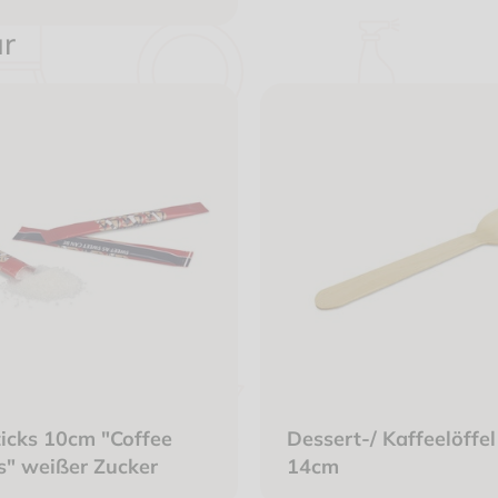
schfaser
ür
icks 10cm "Coffee
Dessert-/ Kaffeelöffel
s" weißer Zucker
14cm