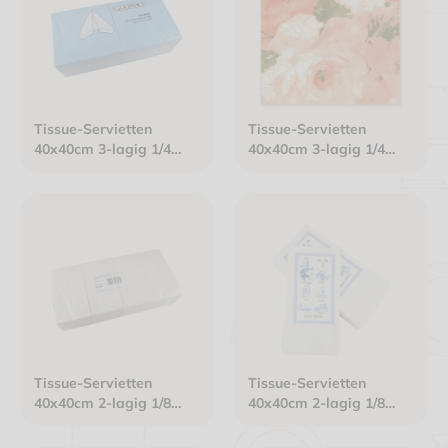
Tissue-Servietten
Tissue-Servietten
40x40cm 3-lagig 1/4
40x40cm 3-lagig 1/4
Falz Gourmet Premium
Falz weiß "Rosendekor
hellblau
apricot/grün"
Tissue-Servietten
Tissue-Servietten
40x40cm 2-lagig 1/8
40x40cm 2-lagig 1/8
Buchfalz Gourmet weiß
Buchfalz weiß "Ich lerne
griechisch 2025"