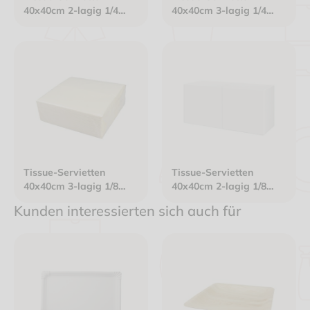
40x40cm 2-lagig 1/4
40x40cm 3-lagig 1/4
Falz Gourmet Premium
Falz weiß "Rosendekor
weiß
aubergine/grün"
Tissue-Servietten
Tissue-Servietten
40x40cm 3-lagig 1/8
40x40cm 2-lagig 1/8
Kopffalz champagner
Kopffalz weiß
Kunden interessierten sich auch für