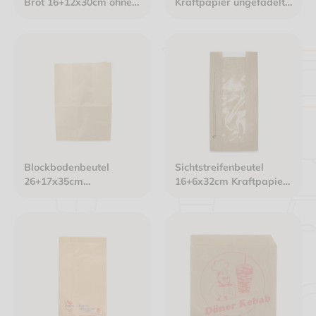
Brot 16+12x30cm ohne
Kraftpapier ungefädelt
Druck Kraftpapier weiß
braun
40g/m² mit glatter Folie
Blockbodenbeutel
Sichtstreifenbeutel
26+17x35cm
16+6x32cm Kraftpapier
Kraftpapier braun
braun ungefädelt mit
genadelter OPP-Folie