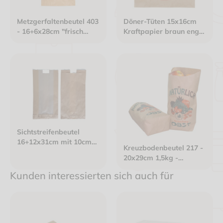
Metzgerfaltenbeutel 403
Döner-Tüten 15x16cm
- 16+6x28cm "frisch
Kraftpapier braun eng
verpackt" neues Design
gerippt - Neutraldruck:
Kraftpapier gefädelt
"DÖNERSPIESS"
braun
Sichtstreifenbeutel
16+12x31cm mit 10cm
Kreuzbodenbeutel 217 -
breitem
20x29cm 1,5kg -
Pergaminfenster
Kraftpapier braun -
Kraftpapier braun
Kunden interessierten sich auch für
gefädelt - Neutraldruck:
ungefädelt
"Obst"