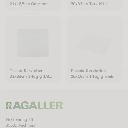
21x16,5cm Gourmet
30x33cm Tork N1 1-
Interfold 2-lagig weiß
lagig weiß
Tissue-Servietten
Piccolo-Servietten
33x33cm 1-lagig 1/8
15x15cm 1-lagig weiß
Kopffalz weiß
Einsteinring 26
85609 Aschheim