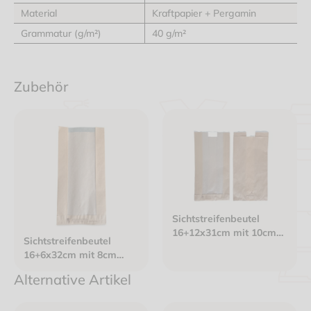
Material
Kraftpapier + Pergamin
Grammatur (g/m²)
40 g/m²
Zubehör
Sichtstreifenbeutel
16+12x31cm mit 10cm
Sichtstreifenbeutel
breitem
16+6x32cm mit 8cm
Pergaminfenster
breitem
Kraftpapier braun
Alternative Artikel
Pergaminfenster
ungefädelt
Kraftpapier braun
ungefädelt