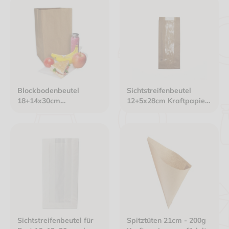
Blockbodenbeutel
Sichtstreifenbeutel
18+14x30cm
12+5x28cm Kraftpapier
Kraftpapier 70g/m²
braun ungefädelt mit
braun
genadelter OPP-Folie
Sichtstreifenbeutel für
Spitztüten 21cm - 200g