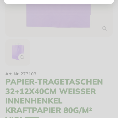
Art. Nr.
273103
PAPIER-TRAGETASCHEN
32+12X40CM WEISSER I
NNENHENKEL K
RAFTPAPIER 80G/M² V