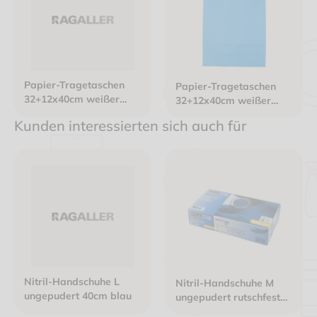
Papier-Tragetaschen
Papier-Tragetaschen
32+12x40cm weißer
32+12x40cm weißer
Innenhenkel Kraftpapier
Innenhenkel Kraftpapier
Kunden interessierten sich auch für
80g/m² blau
80g/m² hellblau
Nitril-Handschuhe L
Nitril-Handschuhe M
ungepudert 40cm blau
ungepudert rutschfest
blau