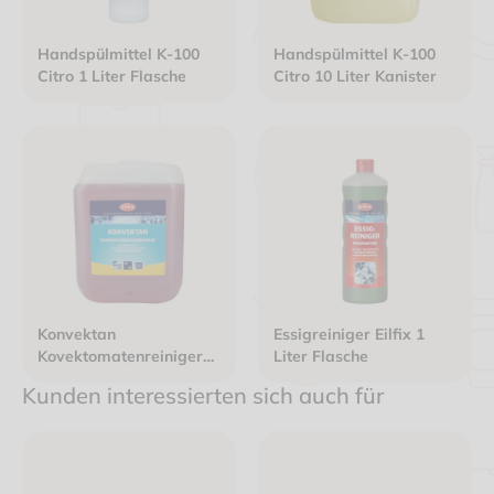
Handspülmittel K-100
Handspülmittel K-100
Citro 1 Liter Flasche
Citro 10 Liter Kanister
Konvektan
Essigreiniger Eilfix 1
Kovektomatenreiniger
Liter Flasche
(nicht für Aluminium!) 12
Kunden interessierten sich auch für
kg Kanister - UN-
1814/8/II/3H2