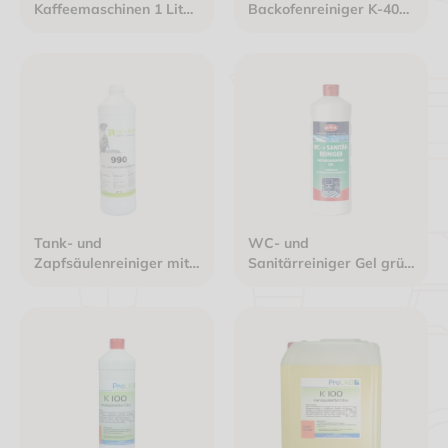
Kaffeemaschinen 1 Liter
Backofenreiniger K-400
Flasche
10 Liter Kanister - UN-
1814/8/II/3H2
Tank- und
WC- und
Zapfsäulenreiniger mit
Sanitärreiniger Gel grün
Sprühaufsatz 1 Liter
1 Liter Flasche - LQ UN-
Flasche
3264/8/III/4G/LQ