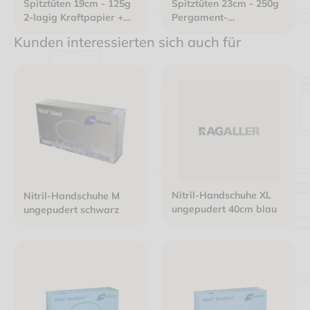
Spitztüten 19cm - 125g
Spitztüten 23cm - 250g
2-lagig Kraftpapier +
Pergament-
Pergament-
Ersatzpapier gefädelt
Kunden interessierten sich auch für
Ersatzpapier weiß
weiß
ungefädelt
"Zeitungsdruck"
Nitril-Handschuhe XL
Nitril-Handschuhe M
ungepudert 40cm blau
ungepudert schwarz