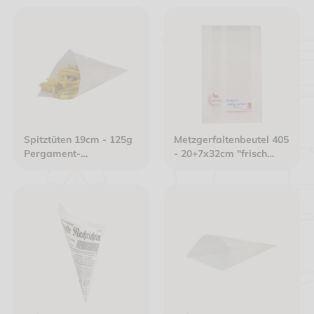
Kraftpapier gefädelt
Kraftpapier gefädelt
braun
weiß
Spitztüten 19cm - 125g
Metzgerfaltenbeutel 405
Pergament-
- 20+7x32cm "frisch
Ersatzpapier gefädelt
verpackt" neues Design
weiß
Kraftpapier gefädelt
weiß