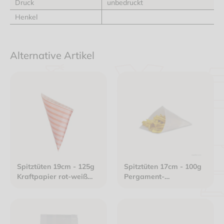
Druck
unbedruckt
Henkel
Alternative Artikel
Spitztüten 19cm - 125g
Spitztüten 17cm - 100g
Kraftpapier rot-weiß
Pergament-
gefädelt
Ersatzpapier gefädelt
weiß