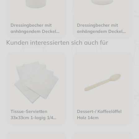
Dressingbecher mit
Dressingbecher mit
anhängendem Deckel
anhängendem Deckel
PET 100ml Ø70mm
PET 50ml Ø70mm Höhe
Kunden interessierten sich auch für
Höhe 47mm transparent
26mm transparent
Tissue-Servietten
Dessert-/ Kaffeelöffel
33x33cm 1-lagig 1/4
Holz 14cm
Falz Gourmet Premium
weiß