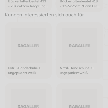
Bäckerfaltenbeutel 433
Bäckerfaltenbeutel 418
- 20+7x42cm Recycling
- 12+5x25cm "Gönn Dir
Mix Papier gefädelt
was" Kraftpapier
Kunden interessierten sich auch für
braun
gefädelt weiß
Nitril-Handschuhe L
Nitril-Handschuhe XL
ungepudert weiß
ungepudert weiß