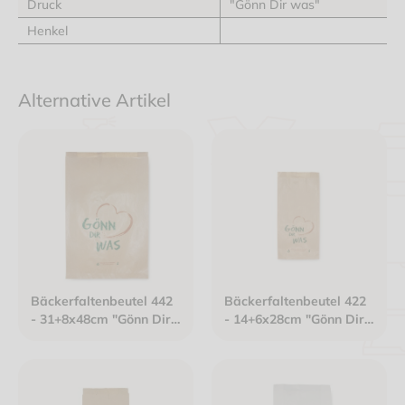
Druck
"Gönn Dir was"
Henkel
Alternative Artikel
Bäckerfaltenbeutel 442
Bäckerfaltenbeutel 422
- 31+8x48cm "Gönn Dir
- 14+6x28cm "Gönn Dir
was" Kraftpapier
was" Kraftpapier
gefädelt braun
gefädelt braun