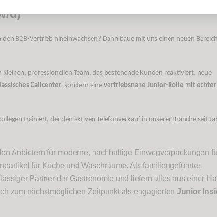
w/d)
in den B2B-Vertrieb hineinwachsen? Dann baue mit uns einen neuen Bereic
 kleinen, professionellen Team, das bestehende Kunden reaktiviert, neue
lassisches Callcenter
, sondern eine
vertriebsnahe Junior-Rolle mit echter
llegen trainiert, der den aktiven Telefonverkauf in unserer Branche seit Ja
den Anbietern für moderne, nachhaltige Einwegverpackungen fü
neartikel für Küche und Waschräume. Als familiengeführtes
ässiger Partner der Gastronomie und liefern alles aus einer Ha
ich zum nächstmöglichen Zeitpunkt als engagierten
Junior Ins