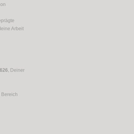
ion
eprägte
deine Arbeit
626
, Deiner
 Bereich