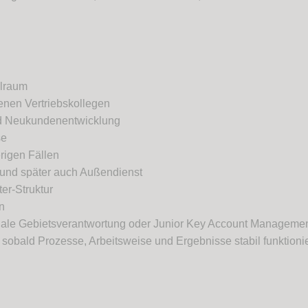
elraum
renen Vertriebskollegen
und Neukundenentwicklung
se
rigen Fällen
t und später auch Außendienst
er-Struktur
n
onale Gebietsverantwortung oder Junior Key Account Manageme
 sobald Prozesse, Arbeitsweise und Ergebnisse stabil funktioni