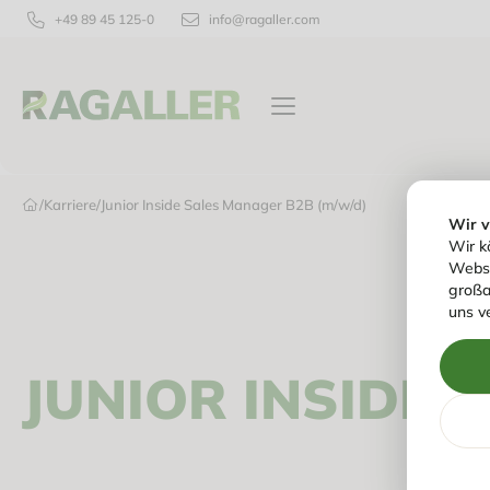
+49 89 45 125-0
info@ragaller.com
VERPACKUNGEN
TISCHPRODUKTE
/
Karriere
/
Junior Inside Sales Manager B2B (m/w/d)
Wir 
Wir k
Websi
großa
uns v
JUNIOR INSIDE 